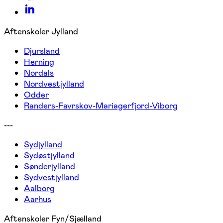
Aftenskoler Jylland
Djursland
Herning
Nordals
Nordvestjylland
Odder
Randers-Favrskov-Mariagerfjord-Viborg
---
Sydjylland
Sydøstjylland
Sønderjylland
Sydvestjylland
Aalborg
Aarhus
Aftenskoler Fyn/Sjælland