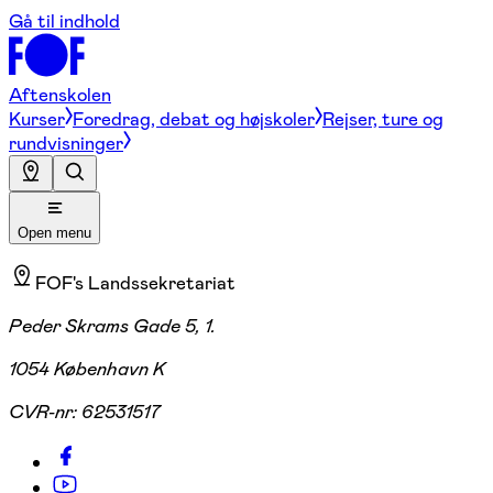
Gå til indhold
Aftenskolen
Kurser
Foredrag, debat og højskoler
Rejser, ture og
rundvisninger
Open menu
FOF's Landssekretariat
Peder Skrams Gade 5, 1.
1054 København K
CVR-nr:
62531517