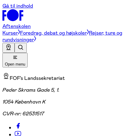
Gå til indhold
Aftenskolen
Kurser
Foredrag, debat og højskoler
Rejser, ture og
rundvisninger
Open menu
FOF's Landssekretariat
Peder Skrams Gade 5, 1.
1054 København K
CVR-nr:
62531517