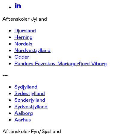
Aftenskoler Jylland
Djursland
Herning
Nordals
Nordvestjylland
Odder
Randers-Favrskov-Mariagerfjord-Viborg
---
Sydjylland
Sydøstjylland
Sønderjylland
Sydvestjylland
Aalborg
Aarhus
Aftenskoler Fyn/Sjælland