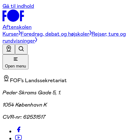
Gå til indhold
Aftenskolen
Kurser
Foredrag, debat og højskoler
Rejser, ture og
rundvisninger
Open menu
FOF's Landssekretariat
Peder Skrams Gade 5, 1.
1054 København K
CVR-nr:
62531517