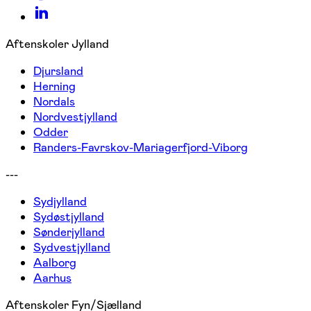
Aftenskoler Jylland
Djursland
Herning
Nordals
Nordvestjylland
Odder
Randers-Favrskov-Mariagerfjord-Viborg
---
Sydjylland
Sydøstjylland
Sønderjylland
Sydvestjylland
Aalborg
Aarhus
Aftenskoler Fyn/Sjælland