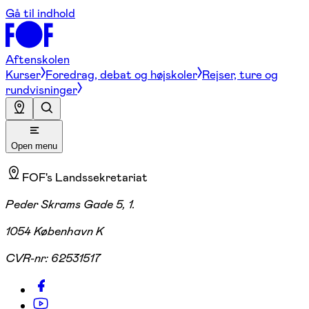
Gå til indhold
Aftenskolen
Kurser
Foredrag, debat og højskoler
Rejser, ture og
rundvisninger
Open menu
FOF's Landssekretariat
Peder Skrams Gade 5, 1.
1054 København K
CVR-nr:
62531517