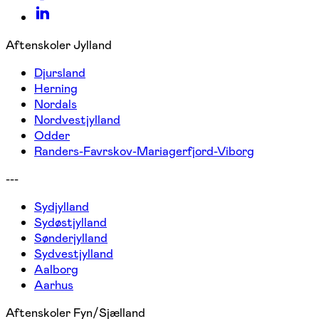
Aftenskoler Jylland
Djursland
Herning
Nordals
Nordvestjylland
Odder
Randers-Favrskov-Mariagerfjord-Viborg
---
Sydjylland
Sydøstjylland
Sønderjylland
Sydvestjylland
Aalborg
Aarhus
Aftenskoler Fyn/Sjælland