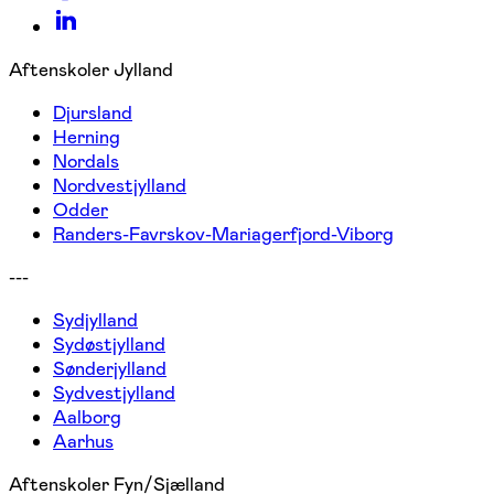
Aftenskoler Jylland
Djursland
Herning
Nordals
Nordvestjylland
Odder
Randers-Favrskov-Mariagerfjord-Viborg
---
Sydjylland
Sydøstjylland
Sønderjylland
Sydvestjylland
Aalborg
Aarhus
Aftenskoler Fyn/Sjælland