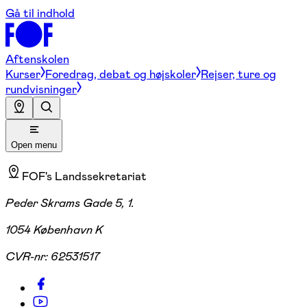
Gå til indhold
Aftenskolen
Kurser
Foredrag, debat og højskoler
Rejser, ture og
rundvisninger
Open menu
FOF's Landssekretariat
Peder Skrams Gade 5, 1.
1054 København K
CVR-nr:
62531517