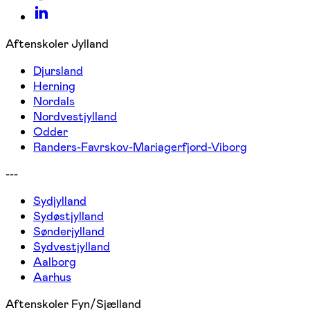
Aftenskoler Jylland
Djursland
Herning
Nordals
Nordvestjylland
Odder
Randers-Favrskov-Mariagerfjord-Viborg
---
Sydjylland
Sydøstjylland
Sønderjylland
Sydvestjylland
Aalborg
Aarhus
Aftenskoler Fyn/Sjælland