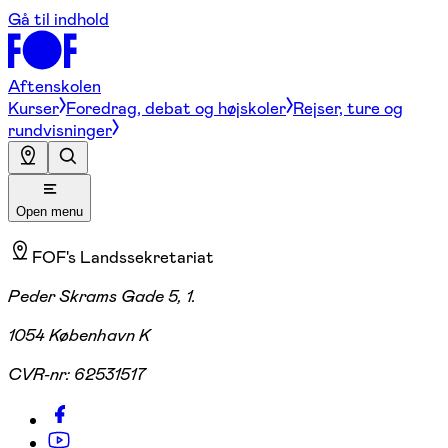
Gå til indhold
Aftenskolen
Kurser
Foredrag, debat og højskoler
Rejser, ture og
rundvisninger
Open menu
FOF's Landssekretariat
Peder Skrams Gade 5, 1.
1054 København K
CVR-nr:
62531517