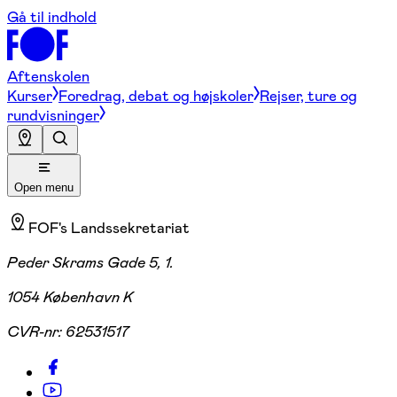
Gå til indhold
Aftenskolen
Kurser
Foredrag, debat og højskoler
Rejser, ture og
rundvisninger
Open menu
FOF's Landssekretariat
Peder Skrams Gade 5, 1.
1054 København K
CVR-nr:
62531517