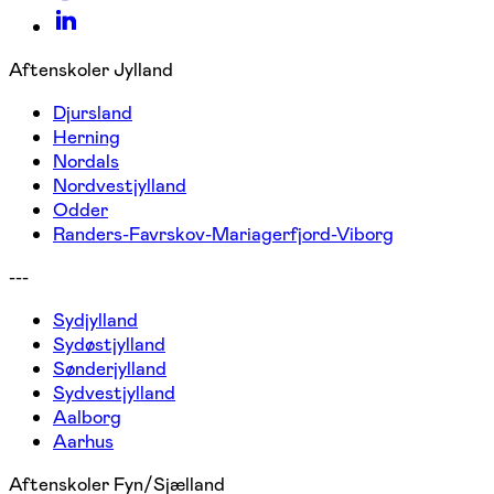
Aftenskoler Jylland
Djursland
Herning
Nordals
Nordvestjylland
Odder
Randers-Favrskov-Mariagerfjord-Viborg
---
Sydjylland
Sydøstjylland
Sønderjylland
Sydvestjylland
Aalborg
Aarhus
Aftenskoler Fyn/Sjælland