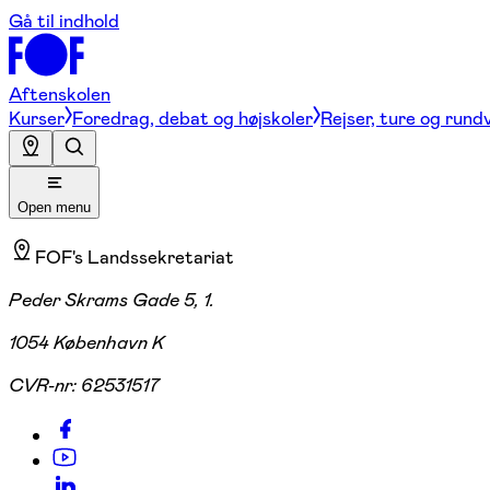
Gå til indhold
Aftenskolen
Kurser
Foredrag, debat og højskoler
Rejser, ture og rund
Open menu
FOF's Landssekretariat
Peder Skrams Gade 5, 1.
1054 København K
CVR-nr:
62531517