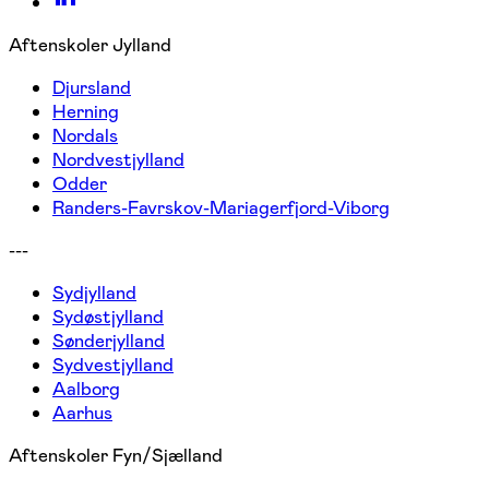
Aftenskoler Jylland
Djursland
Herning
Nordals
Nordvestjylland
Odder
Randers-Favrskov-Mariagerfjord-Viborg
---
Sydjylland
Sydøstjylland
Sønderjylland
Sydvestjylland
Aalborg
Aarhus
Aftenskoler Fyn/Sjælland