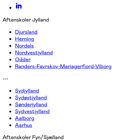
Aftenskoler Jylland
Djursland
Herning
Nordals
Nordvestjylland
Odder
Randers-Favrskov-Mariagerfjord-Viborg
---
Sydjylland
Sydøstjylland
Sønderjylland
Sydvestjylland
Aalborg
Aarhus
Aftenskoler Fyn/Sjælland