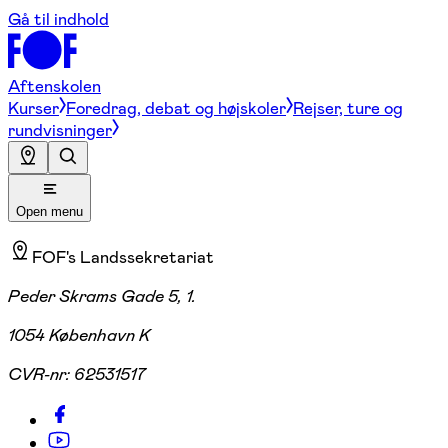
Gå til indhold
Aftenskolen
Kurser
Foredrag, debat og højskoler
Rejser, ture og
rundvisninger
Open menu
FOF's Landssekretariat
Peder Skrams Gade 5, 1.
1054 København K
CVR-nr:
62531517