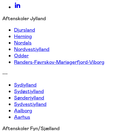
Aftenskoler Jylland
Djursland
Herning
Nordals
Nordvestjylland
Odder
Randers-Favrskov-Mariagerfjord-Viborg
---
Sydjylland
Sydøstjylland
Sønderjylland
Sydvestjylland
Aalborg
Aarhus
Aftenskoler Fyn/Sjælland