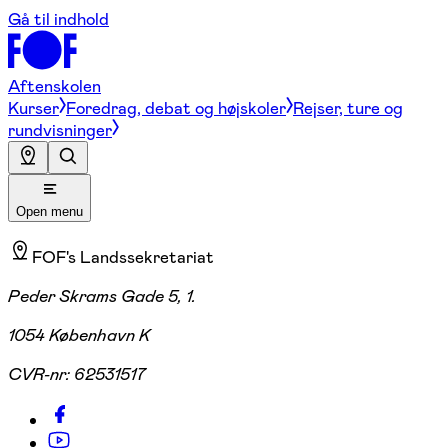
Gå til indhold
Aftenskolen
Kurser
Foredrag, debat og højskoler
Rejser, ture og
rundvisninger
Open menu
FOF's Landssekretariat
Peder Skrams Gade 5, 1.
1054 København K
CVR-nr:
62531517