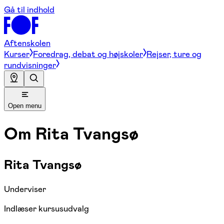
Gå til indhold
Aftenskolen
Kurser
Foredrag, debat og højskoler
Rejser, ture og
rundvisninger
Open menu
Om
Rita Tvangsø
Rita Tvangsø
Underviser
Indlæser kursusudvalg