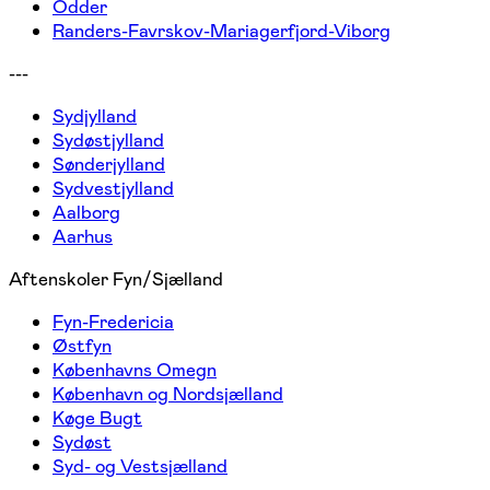
Odder
Randers-Favrskov-Mariagerfjord-Viborg
---
Sydjylland
Sydøstjylland
Sønderjylland
Sydvestjylland
Aalborg
Aarhus
Aftenskoler Fyn/Sjælland
Fyn-Fredericia
Østfyn
Københavns Omegn
København og Nordsjælland
Køge Bugt
Sydøst
Syd- og Vestsjælland