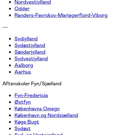
Nordvestjylland
Odder
Randers-Favrskov-Mariagerfjord-Viborg
---
Sydjylland
Sydøstjylland
Sønderjylland
Sydvestjylland
Aalborg
Aarhus
Aftenskoler Fyn/Sjælland
Fyn-Fredericia
Østfyn
Københavns Omegn
København og Nordsjælland
Køge Bugt
Sydøst