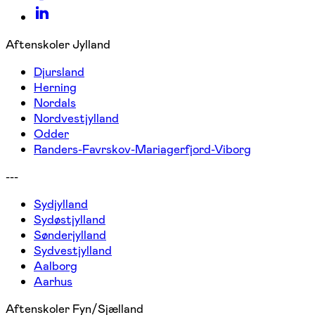
Aftenskoler Jylland
Djursland
Herning
Nordals
Nordvestjylland
Odder
Randers-Favrskov-Mariagerfjord-Viborg
---
Sydjylland
Sydøstjylland
Sønderjylland
Sydvestjylland
Aalborg
Aarhus
Aftenskoler Fyn/Sjælland