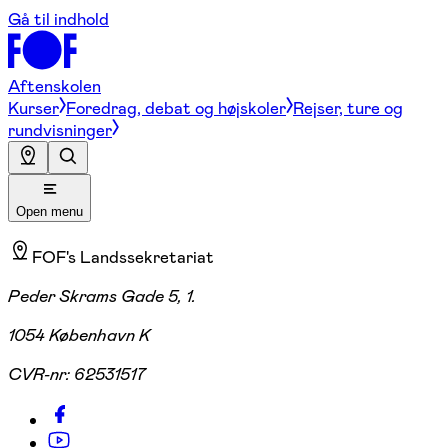
Gå til indhold
Aftenskolen
Kurser
Foredrag, debat og højskoler
Rejser, ture og
rundvisninger
Open menu
FOF's Landssekretariat
Peder Skrams Gade 5, 1.
1054 København K
CVR-nr:
62531517