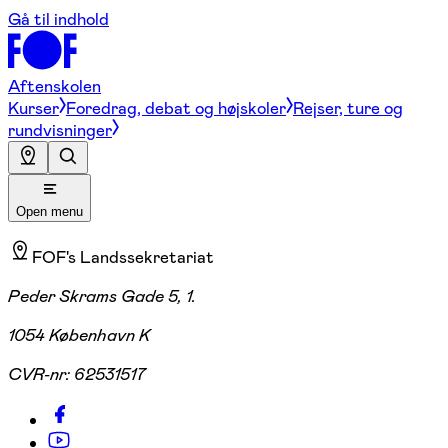
Gå til indhold
Aftenskolen
Kurser
Foredrag, debat og højskoler
Rejser, ture og
rundvisninger
Open menu
FOF's Landssekretariat
Peder Skrams Gade 5, 1.
1054 København K
CVR-nr:
62531517