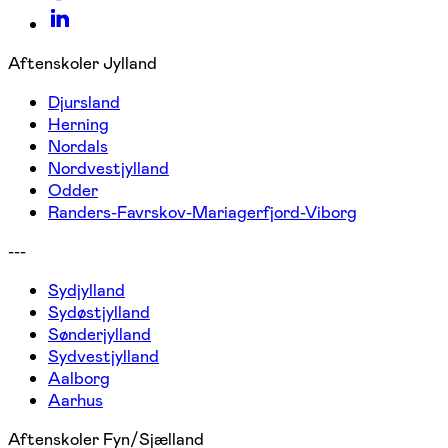
Aftenskoler Jylland
Djursland
Herning
Nordals
Nordvestjylland
Odder
Randers-Favrskov-Mariagerfjord-Viborg
---
Sydjylland
Sydøstjylland
Sønderjylland
Sydvestjylland
Aalborg
Aarhus
Aftenskoler Fyn/Sjælland