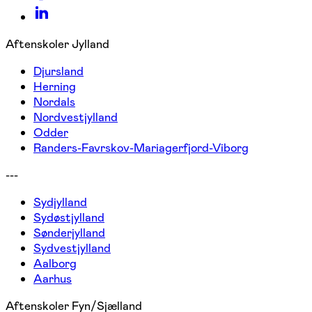
Aftenskoler Jylland
Djursland
Herning
Nordals
Nordvestjylland
Odder
Randers-Favrskov-Mariagerfjord-Viborg
---
Sydjylland
Sydøstjylland
Sønderjylland
Sydvestjylland
Aalborg
Aarhus
Aftenskoler Fyn/Sjælland