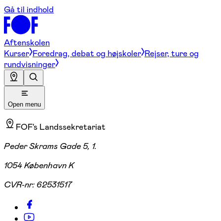
Gå til indhold
Aftenskolen
Kurser
Foredrag, debat og højskoler
Rejser, ture og
rundvisninger
Open menu
FOF's Landssekretariat
Peder Skrams Gade 5, 1.
1054 København K
CVR-nr:
62531517