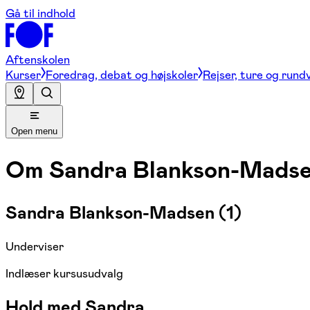
Gå til indhold
Aftenskolen
Kurser
Foredrag, debat og højskoler
Rejser, ture og rund
Open menu
Om
Sandra Blankson-Madse
Sandra Blankson-Madsen (1)
Underviser
Indlæser kursusudvalg
Hold med Sandra