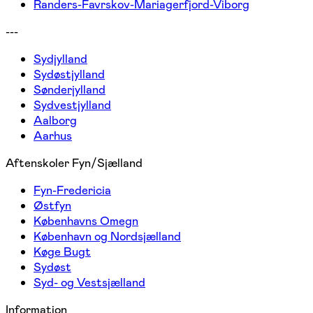
Randers-Favrskov-Mariagerfjord-Viborg
---
Sydjylland
Sydøstjylland
Sønderjylland
Sydvestjylland
Aalborg
Aarhus
Aftenskoler Fyn/Sjælland
Fyn-Fredericia
Østfyn
Københavns Omegn
København og Nordsjælland
Køge Bugt
Sydøst
Syd- og Vestsjælland
Information