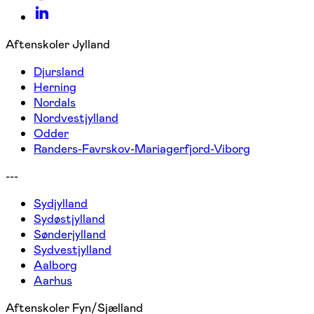
Aftenskoler Jylland
Djursland
Herning
Nordals
Nordvestjylland
Odder
Randers-Favrskov-Mariagerfjord-Viborg
---
Sydjylland
Sydøstjylland
Sønderjylland
Sydvestjylland
Aalborg
Aarhus
Aftenskoler Fyn/Sjælland