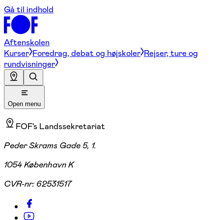
Gå til indhold
Aftenskolen
Kurser
Foredrag, debat og højskoler
Rejser, ture og
rundvisninger
Open menu
FOF's Landssekretariat
Peder Skrams Gade 5, 1.
1054 København K
CVR-nr:
62531517