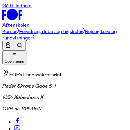
Gå til indhold
Aftenskolen
Kurser
Foredrag, debat og højskoler
Rejser, ture og
rundvisninger
Open menu
FOF's Landssekretariat
Peder Skrams Gade 5, 1.
1054 København K
CVR-nr:
62531517