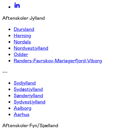
Aftenskoler Jylland
Djursland
Herning
Nordals
Nordvestjylland
Odder
Randers-Favrskov-Mariagerfjord-Viborg
---
Sydjylland
Sydøstjylland
Sønderjylland
Sydvestjylland
Aalborg
Aarhus
Aftenskoler Fyn/Sjælland