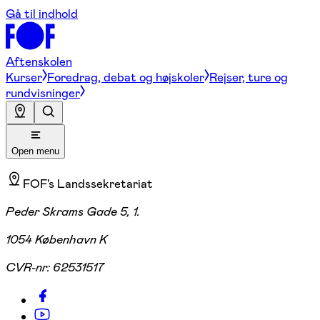
Gå til indhold
Aftenskolen
Kurser
Foredrag, debat og højskoler
Rejser, ture og
rundvisninger
Open menu
FOF's Landssekretariat
Peder Skrams Gade 5, 1.
1054 København K
CVR-nr:
62531517