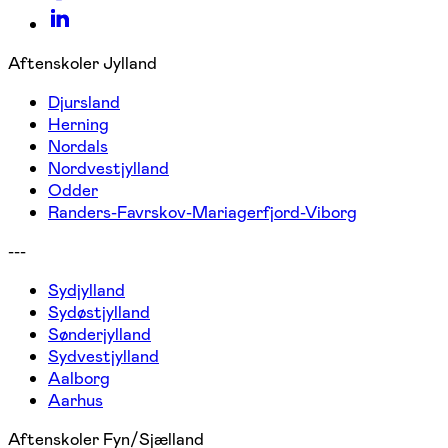
Aftenskoler Jylland
Djursland
Herning
Nordals
Nordvestjylland
Odder
Randers-Favrskov-Mariagerfjord-Viborg
---
Sydjylland
Sydøstjylland
Sønderjylland
Sydvestjylland
Aalborg
Aarhus
Aftenskoler Fyn/Sjælland