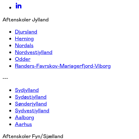
Aftenskoler Jylland
Djursland
Herning
Nordals
Nordvestjylland
Odder
Randers-Favrskov-Mariagerfjord-Viborg
---
Sydjylland
Sydøstjylland
Sønderjylland
Sydvestjylland
Aalborg
Aarhus
Aftenskoler Fyn/Sjælland