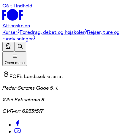
Gå til indhold
Aftenskolen
Kurser
Foredrag, debat og højskoler
Rejser, ture og
rundvisninger
Open menu
FOF's Landssekretariat
Peder Skrams Gade 5, 1.
1054 København K
CVR-nr:
62531517