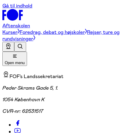
Gå til indhold
Aftenskolen
Kurser
Foredrag, debat og højskoler
Rejser, ture og
rundvisninger
Open menu
FOF's Landssekretariat
Peder Skrams Gade 5, 1.
1054 København K
CVR-nr:
62531517