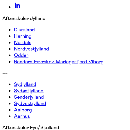
Aftenskoler Jylland
Djursland
Herning
Nordals
Nordvestjylland
Odder
Randers-Favrskov-Mariagerfjord-Viborg
---
Sydjylland
Sydøstjylland
Sønderjylland
Sydvestjylland
Aalborg
Aarhus
Aftenskoler Fyn/Sjælland