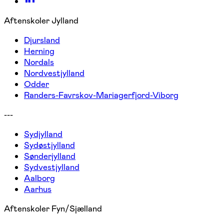
Aftenskoler Jylland
Djursland
Herning
Nordals
Nordvestjylland
Odder
Randers-Favrskov-Mariagerfjord-Viborg
---
Sydjylland
Sydøstjylland
Sønderjylland
Sydvestjylland
Aalborg
Aarhus
Aftenskoler Fyn/Sjælland