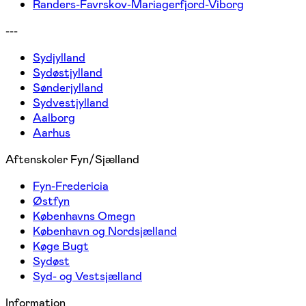
Randers-Favrskov-Mariagerfjord-Viborg
---
Sydjylland
Sydøstjylland
Sønderjylland
Sydvestjylland
Aalborg
Aarhus
Aftenskoler Fyn/Sjælland
Fyn-Fredericia
Østfyn
Københavns Omegn
København og Nordsjælland
Køge Bugt
Sydøst
Syd- og Vestsjælland
Information