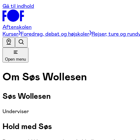
Gå til indhold
Aftenskolen
Kurser
Foredrag, debat og højskoler
Rejser, ture og rund
Open menu
Om
Søs Wollesen
Søs Wollesen
Underviser
Hold med Søs