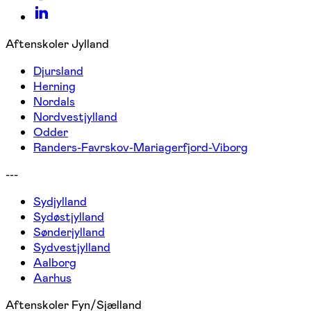
Aftenskoler Jylland
Djursland
Herning
Nordals
Nordvestjylland
Odder
Randers-Favrskov-Mariagerfjord-Viborg
---
Sydjylland
Sydøstjylland
Sønderjylland
Sydvestjylland
Aalborg
Aarhus
Aftenskoler Fyn/Sjælland