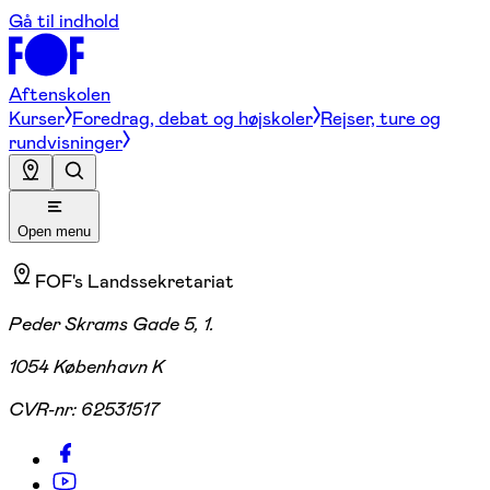
Gå til indhold
Aftenskolen
Kurser
Foredrag, debat og højskoler
Rejser, ture og
rundvisninger
Open menu
FOF's Landssekretariat
Peder Skrams Gade 5, 1.
1054 København K
CVR-nr:
62531517