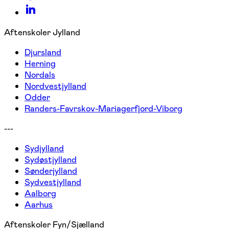
Aftenskoler Jylland
Djursland
Herning
Nordals
Nordvestjylland
Odder
Randers-Favrskov-Mariagerfjord-Viborg
---
Sydjylland
Sydøstjylland
Sønderjylland
Sydvestjylland
Aalborg
Aarhus
Aftenskoler Fyn/Sjælland