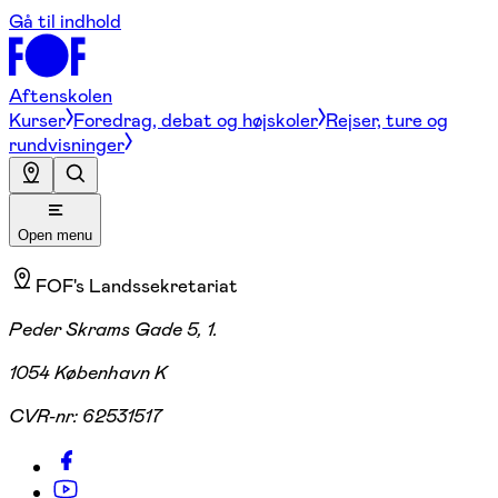
Gå til indhold
Aftenskolen
Kurser
Foredrag, debat og højskoler
Rejser, ture og
rundvisninger
Open menu
FOF's Landssekretariat
Peder Skrams Gade 5, 1.
1054 København K
CVR-nr:
62531517