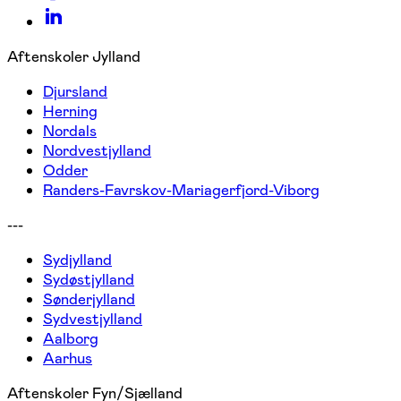
Aftenskoler Jylland
Djursland
Herning
Nordals
Nordvestjylland
Odder
Randers-Favrskov-Mariagerfjord-Viborg
---
Sydjylland
Sydøstjylland
Sønderjylland
Sydvestjylland
Aalborg
Aarhus
Aftenskoler Fyn/Sjælland