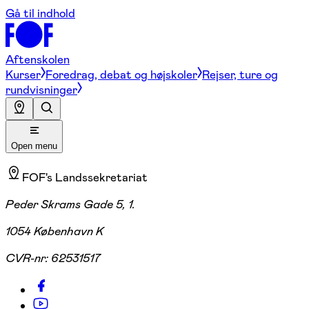
Gå til indhold
Aftenskolen
Kurser
Foredrag, debat og højskoler
Rejser, ture og
rundvisninger
Open menu
FOF's Landssekretariat
Peder Skrams Gade 5, 1.
1054 København K
CVR-nr:
62531517