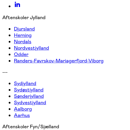
Aftenskoler Jylland
Djursland
Herning
Nordals
Nordvestjylland
Odder
Randers-Favrskov-Mariagerfjord-Viborg
---
Sydjylland
Sydøstjylland
Sønderjylland
Sydvestjylland
Aalborg
Aarhus
Aftenskoler Fyn/Sjælland