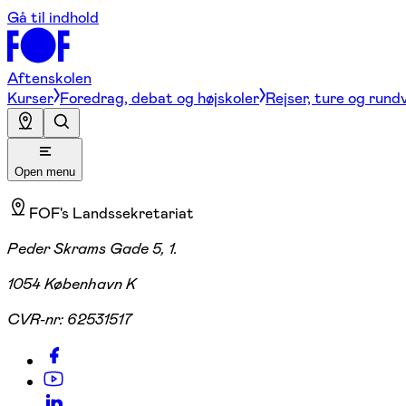
Gå til indhold
Aftenskolen
Kurser
Foredrag, debat og højskoler
Rejser, ture og rund
Open menu
FOF's Landssekretariat
Peder Skrams Gade 5, 1.
1054 København K
CVR-nr:
62531517