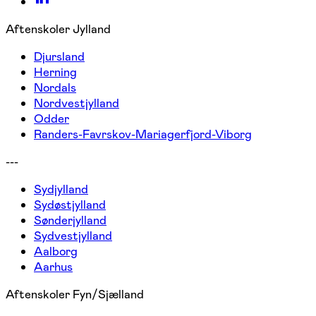
Aftenskoler Jylland
Djursland
Herning
Nordals
Nordvestjylland
Odder
Randers-Favrskov-Mariagerfjord-Viborg
---
Sydjylland
Sydøstjylland
Sønderjylland
Sydvestjylland
Aalborg
Aarhus
Aftenskoler Fyn/Sjælland