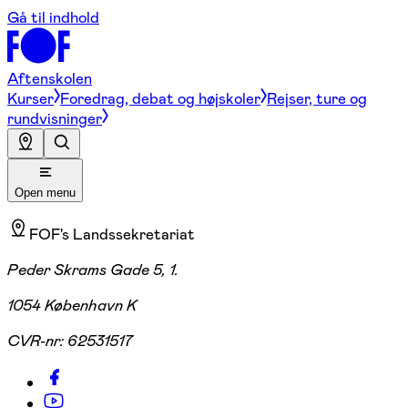
Gå til indhold
Aftenskolen
Kurser
Foredrag, debat og højskoler
Rejser, ture og
rundvisninger
Open menu
FOF's Landssekretariat
Peder Skrams Gade 5, 1.
1054 København K
CVR-nr:
62531517