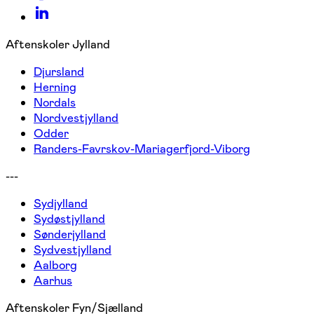
Aftenskoler Jylland
Djursland
Herning
Nordals
Nordvestjylland
Odder
Randers-Favrskov-Mariagerfjord-Viborg
---
Sydjylland
Sydøstjylland
Sønderjylland
Sydvestjylland
Aalborg
Aarhus
Aftenskoler Fyn/Sjælland