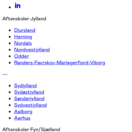
Aftenskoler Jylland
Djursland
Herning
Nordals
Nordvestjylland
Odder
Randers-Favrskov-Mariagerfjord-Viborg
---
Sydjylland
Sydøstjylland
Sønderjylland
Sydvestjylland
Aalborg
Aarhus
Aftenskoler Fyn/Sjælland