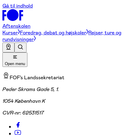
Gå til indhold
Aftenskolen
Kurser
Foredrag, debat og højskoler
Rejser, ture og
rundvisninger
Open menu
FOF's Landssekretariat
Peder Skrams Gade 5, 1.
1054 København K
CVR-nr:
62531517