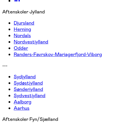
Aftenskoler Jylland
Djursland
Herning
Nordals
Nordvestjylland
Odder
Randers-Favrskov-Mariagerfjord-Viborg
---
Sydjylland
Sydøstjylland
Sønderjylland
Sydvestjylland
Aalborg
Aarhus
Aftenskoler Fyn/Sjælland