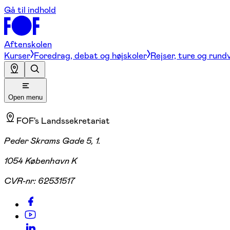
Gå til indhold
Aftenskolen
Kurser
Foredrag, debat og højskoler
Rejser, ture og rund
Open menu
FOF's Landssekretariat
Peder Skrams Gade 5, 1.
1054 København K
CVR-nr:
62531517