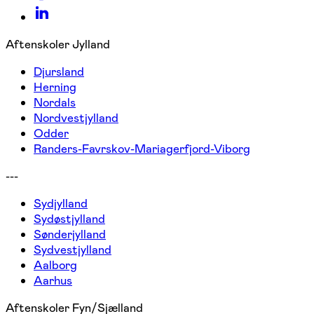
Aftenskoler Jylland
Djursland
Herning
Nordals
Nordvestjylland
Odder
Randers-Favrskov-Mariagerfjord-Viborg
---
Sydjylland
Sydøstjylland
Sønderjylland
Sydvestjylland
Aalborg
Aarhus
Aftenskoler Fyn/Sjælland