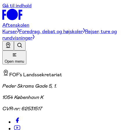
Gå til indhold
Aftenskolen
Kurser
Foredrag, debat og højskoler
Rejser, ture og
rundvisninger
Open menu
FOF's Landssekretariat
Peder Skrams Gade 5, 1.
1054 København K
CVR-nr:
62531517