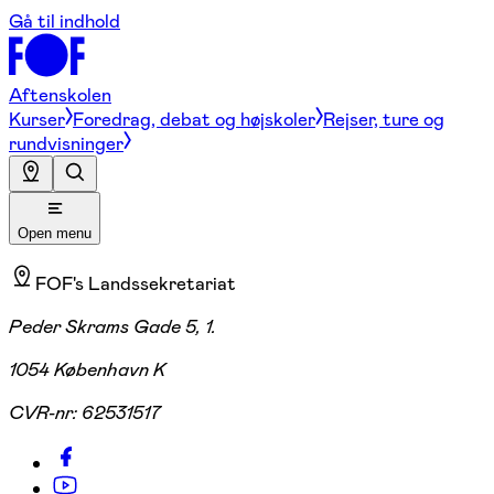
Gå til indhold
Aftenskolen
Kurser
Foredrag, debat og højskoler
Rejser, ture og
rundvisninger
Open menu
FOF's Landssekretariat
Peder Skrams Gade 5, 1.
1054 København K
CVR-nr:
62531517