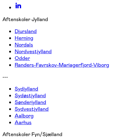
Aftenskoler Jylland
Djursland
Herning
Nordals
Nordvestjylland
Odder
Randers-Favrskov-Mariagerfjord-Viborg
---
Sydjylland
Sydøstjylland
Sønderjylland
Sydvestjylland
Aalborg
Aarhus
Aftenskoler Fyn/Sjælland