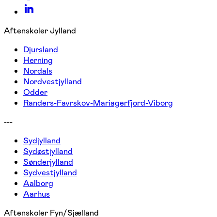
Aftenskoler Jylland
Djursland
Herning
Nordals
Nordvestjylland
Odder
Randers-Favrskov-Mariagerfjord-Viborg
---
Sydjylland
Sydøstjylland
Sønderjylland
Sydvestjylland
Aalborg
Aarhus
Aftenskoler Fyn/Sjælland