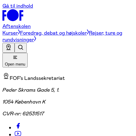
Gå til indhold
Aftenskolen
Kurser
Foredrag, debat og højskoler
Rejser, ture og
rundvisninger
Open menu
FOF's Landssekretariat
Peder Skrams Gade 5, 1.
1054 København K
CVR-nr:
62531517