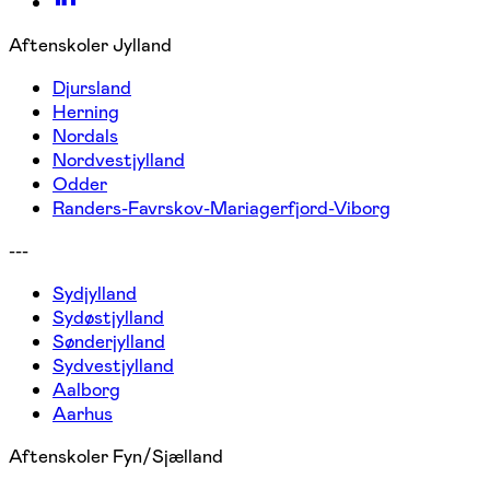
Aftenskoler Jylland
Djursland
Herning
Nordals
Nordvestjylland
Odder
Randers-Favrskov-Mariagerfjord-Viborg
---
Sydjylland
Sydøstjylland
Sønderjylland
Sydvestjylland
Aalborg
Aarhus
Aftenskoler Fyn/Sjælland