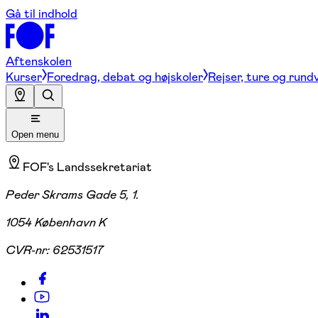
Gå til indhold
Aftenskolen
Kurser
Foredrag, debat og højskoler
Rejser, ture og rund
Open menu
FOF's Landssekretariat
Peder Skrams Gade 5, 1.
1054 København K
CVR-nr:
62531517