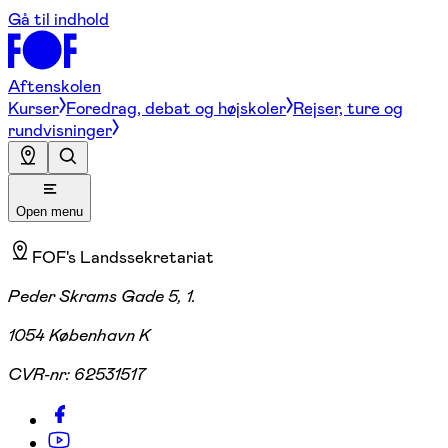
Gå til indhold
Aftenskolen
Kurser
Foredrag, debat og højskoler
Rejser, ture og
rundvisninger
Open menu
FOF's Landssekretariat
Peder Skrams Gade 5, 1.
1054 København K
CVR-nr:
62531517