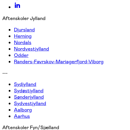
Aftenskoler Jylland
Djursland
Herning
Nordals
Nordvestjylland
Odder
Randers-Favrskov-Mariagerfjord-Viborg
---
Sydjylland
Sydøstjylland
Sønderjylland
Sydvestjylland
Aalborg
Aarhus
Aftenskoler Fyn/Sjælland