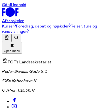
Gå til indhold
Aftenskolen
Kurser
Foredrag, debat og højskoler
Rejser, ture og
rundvisninger
Open menu
FOF's Landssekretariat
Peder Skrams Gade 5, 1.
1054 København K
CVR-nr:
62531517