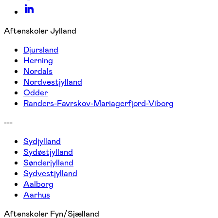
Aftenskoler Jylland
Djursland
Herning
Nordals
Nordvestjylland
Odder
Randers-Favrskov-Mariagerfjord-Viborg
---
Sydjylland
Sydøstjylland
Sønderjylland
Sydvestjylland
Aalborg
Aarhus
Aftenskoler Fyn/Sjælland