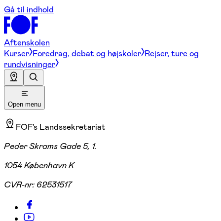
Gå til indhold
Aftenskolen
Kurser
Foredrag, debat og højskoler
Rejser, ture og
rundvisninger
Open menu
FOF's Landssekretariat
Peder Skrams Gade 5, 1.
1054 København K
CVR-nr:
62531517