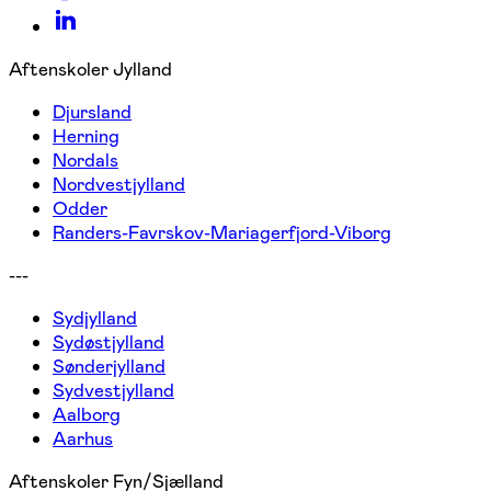
Aftenskoler Jylland
Djursland
Herning
Nordals
Nordvestjylland
Odder
Randers-Favrskov-Mariagerfjord-Viborg
---
Sydjylland
Sydøstjylland
Sønderjylland
Sydvestjylland
Aalborg
Aarhus
Aftenskoler Fyn/Sjælland