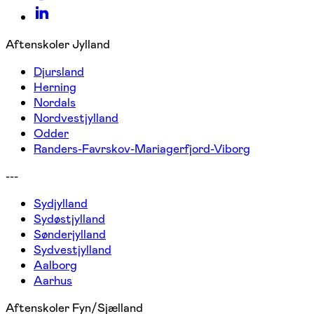
Aftenskoler Jylland
Djursland
Herning
Nordals
Nordvestjylland
Odder
Randers-Favrskov-Mariagerfjord-Viborg
---
Sydjylland
Sydøstjylland
Sønderjylland
Sydvestjylland
Aalborg
Aarhus
Aftenskoler Fyn/Sjælland