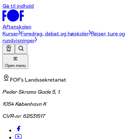
Gå til indhold
Aftenskolen
Kurser
Foredrag, debat og højskoler
Rejser, ture og
rundvisninger
Open menu
FOF's Landssekretariat
Peder Skrams Gade 5, 1.
1054 København K
CVR-nr:
62531517