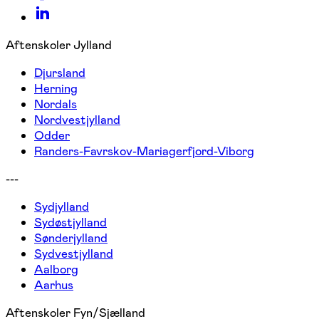
Aftenskoler Jylland
Djursland
Herning
Nordals
Nordvestjylland
Odder
Randers-Favrskov-Mariagerfjord-Viborg
---
Sydjylland
Sydøstjylland
Sønderjylland
Sydvestjylland
Aalborg
Aarhus
Aftenskoler Fyn/Sjælland