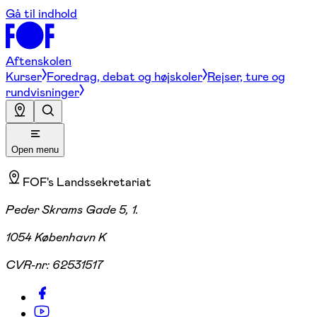
Gå til indhold
Aftenskolen
Kurser
Foredrag, debat og højskoler
Rejser, ture og
rundvisninger
Open menu
FOF's Landssekretariat
Peder Skrams Gade 5, 1.
1054 København K
CVR-nr:
62531517