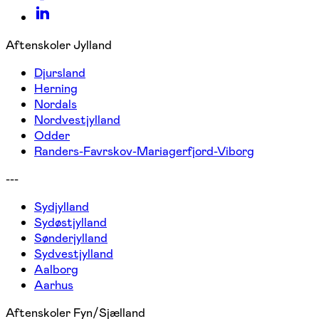
Aftenskoler Jylland
Djursland
Herning
Nordals
Nordvestjylland
Odder
Randers-Favrskov-Mariagerfjord-Viborg
---
Sydjylland
Sydøstjylland
Sønderjylland
Sydvestjylland
Aalborg
Aarhus
Aftenskoler Fyn/Sjælland