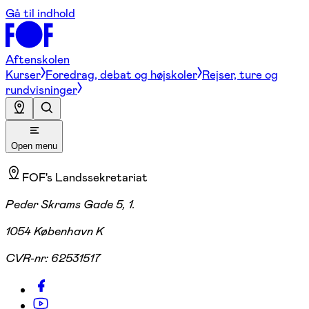
Gå til indhold
Aftenskolen
Kurser
Foredrag, debat og højskoler
Rejser, ture og
rundvisninger
Open menu
FOF's Landssekretariat
Peder Skrams Gade 5, 1.
1054 København K
CVR-nr:
62531517