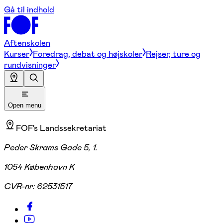
Gå til indhold
Aftenskolen
Kurser
Foredrag, debat og højskoler
Rejser, ture og
rundvisninger
Open menu
FOF's Landssekretariat
Peder Skrams Gade 5, 1.
1054 København K
CVR-nr:
62531517