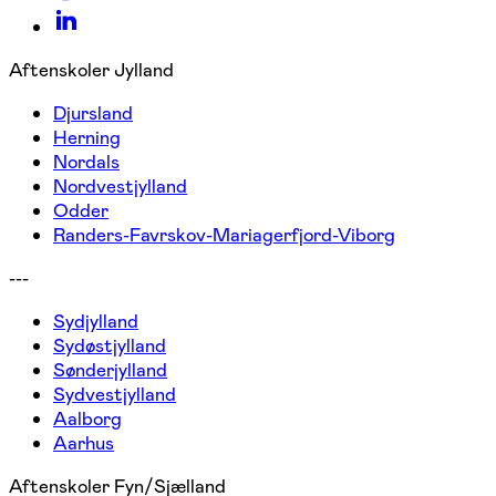
Aftenskoler Jylland
Djursland
Herning
Nordals
Nordvestjylland
Odder
Randers-Favrskov-Mariagerfjord-Viborg
---
Sydjylland
Sydøstjylland
Sønderjylland
Sydvestjylland
Aalborg
Aarhus
Aftenskoler Fyn/Sjælland