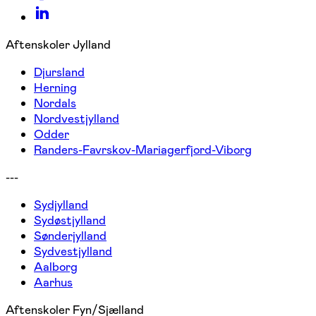
Aftenskoler Jylland
Djursland
Herning
Nordals
Nordvestjylland
Odder
Randers-Favrskov-Mariagerfjord-Viborg
---
Sydjylland
Sydøstjylland
Sønderjylland
Sydvestjylland
Aalborg
Aarhus
Aftenskoler Fyn/Sjælland