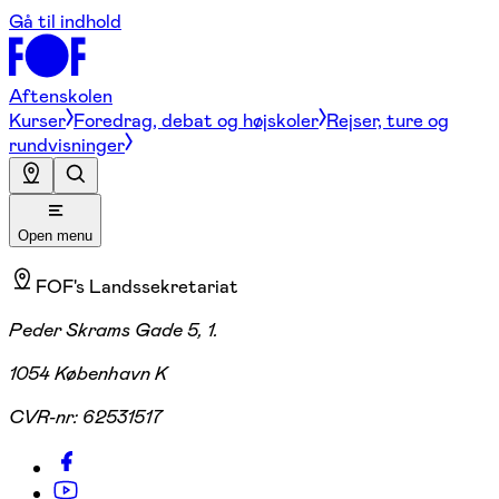
Gå til indhold
Aftenskolen
Kurser
Foredrag, debat og højskoler
Rejser, ture og
rundvisninger
Open menu
FOF's Landssekretariat
Peder Skrams Gade 5, 1.
1054 København K
CVR-nr:
62531517