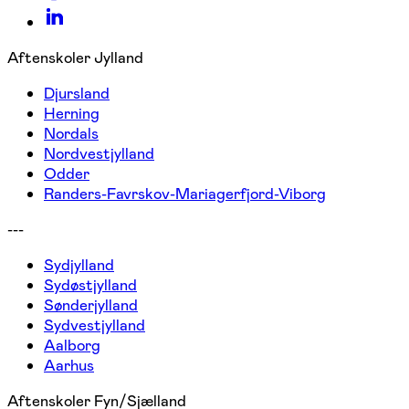
Aftenskoler Jylland
Djursland
Herning
Nordals
Nordvestjylland
Odder
Randers-Favrskov-Mariagerfjord-Viborg
---
Sydjylland
Sydøstjylland
Sønderjylland
Sydvestjylland
Aalborg
Aarhus
Aftenskoler Fyn/Sjælland