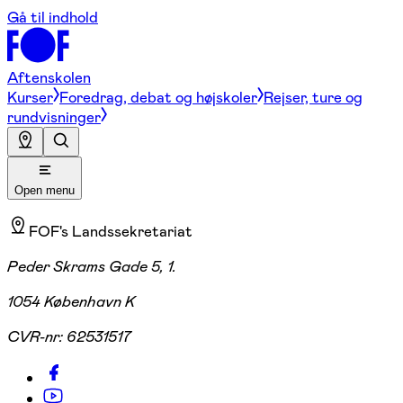
Gå til indhold
Aftenskolen
Kurser
Foredrag, debat og højskoler
Rejser, ture og
rundvisninger
Open menu
FOF's Landssekretariat
Peder Skrams Gade 5, 1.
1054 København K
CVR-nr:
62531517