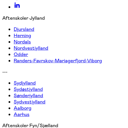
Aftenskoler Jylland
Djursland
Herning
Nordals
Nordvestjylland
Odder
Randers-Favrskov-Mariagerfjord-Viborg
---
Sydjylland
Sydøstjylland
Sønderjylland
Sydvestjylland
Aalborg
Aarhus
Aftenskoler Fyn/Sjælland