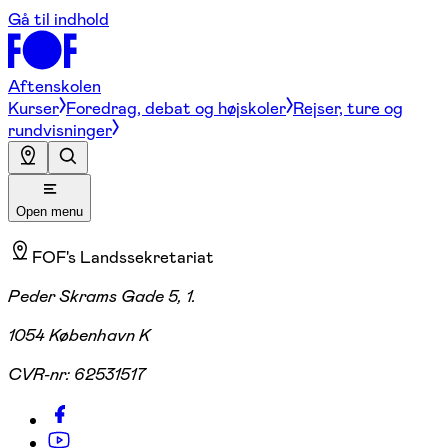
Gå til indhold
Aftenskolen
Kurser
Foredrag, debat og højskoler
Rejser, ture og
rundvisninger
Open menu
FOF's Landssekretariat
Peder Skrams Gade 5, 1.
1054 København K
CVR-nr:
62531517