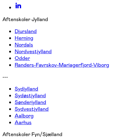
Aftenskoler Jylland
Djursland
Herning
Nordals
Nordvestjylland
Odder
Randers-Favrskov-Mariagerfjord-Viborg
---
Sydjylland
Sydøstjylland
Sønderjylland
Sydvestjylland
Aalborg
Aarhus
Aftenskoler Fyn/Sjælland