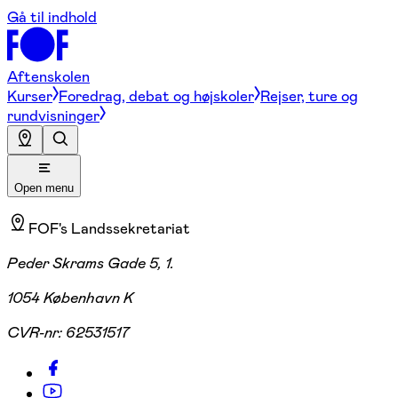
Gå til indhold
Aftenskolen
Kurser
Foredrag, debat og højskoler
Rejser, ture og
rundvisninger
Open menu
FOF's Landssekretariat
Peder Skrams Gade 5, 1.
1054 København K
CVR-nr:
62531517