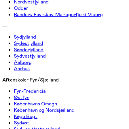
Nordvestjylland
Odder
Randers-Favrskov-Mariagerfjord-Viborg
---
Sydjylland
Sydøstjylland
Sønderjylland
Sydvestjylland
Aalborg
Aarhus
Aftenskoler Fyn/Sjælland
Fyn-Fredericia
Østfyn
Københavns Omegn
København og Nordsjælland
Køge Bugt
Sydøst