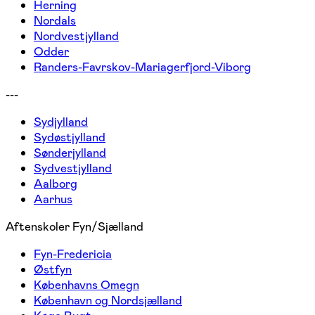
Herning
Nordals
Nordvestjylland
Odder
Randers-Favrskov-Mariagerfjord-Viborg
---
Sydjylland
Sydøstjylland
Sønderjylland
Sydvestjylland
Aalborg
Aarhus
Aftenskoler Fyn/Sjælland
Fyn-Fredericia
Østfyn
Københavns Omegn
København og Nordsjælland