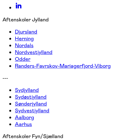
Aftenskoler Jylland
Djursland
Herning
Nordals
Nordvestjylland
Odder
Randers-Favrskov-Mariagerfjord-Viborg
---
Sydjylland
Sydøstjylland
Sønderjylland
Sydvestjylland
Aalborg
Aarhus
Aftenskoler Fyn/Sjælland