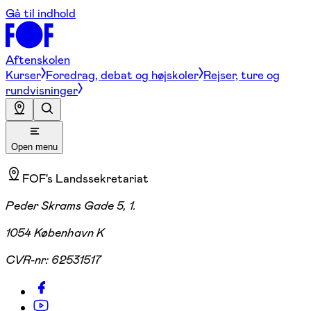
Gå til indhold
Aftenskolen
Kurser
Foredrag, debat og højskoler
Rejser, ture og
rundvisninger
Open menu
FOF's Landssekretariat
Peder Skrams Gade 5, 1.
1054 København K
CVR-nr:
62531517