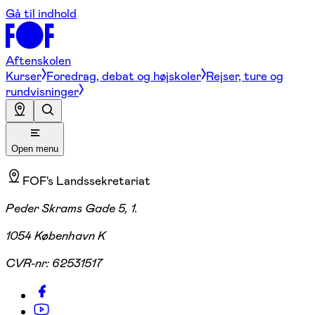
Gå til indhold
Aftenskolen
Kurser
Foredrag, debat og højskoler
Rejser, ture og
rundvisninger
Open menu
FOF's Landssekretariat
Peder Skrams Gade 5, 1.
1054 København K
CVR-nr:
62531517