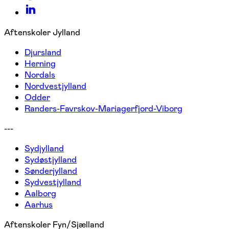
Aftenskoler Jylland
Djursland
Herning
Nordals
Nordvestjylland
Odder
Randers-Favrskov-Mariagerfjord-Viborg
---
Sydjylland
Sydøstjylland
Sønderjylland
Sydvestjylland
Aalborg
Aarhus
Aftenskoler Fyn/Sjælland